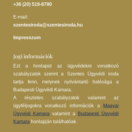
+36 (20) 519-8790
E-mail:
szentesiroda@szentesiroda.hu
Impresszum
Jogi információk
Ezt a honlapot az ügyvédekre vonatkozó
szabályzatok szerint a
Szentes
Ügyvédi iroda
tartja fenn, melynek nyilvántartó hatósága a
Budapesti Ügyvédi Kamara.
A részletes szabályzatok valamint az
ügyféljogokra vonatkozó információk a
Magyar
Ügyvédi Kamara
valamint a
Budapesti Ügyvédi
Kamara
honlapján találhatóak.